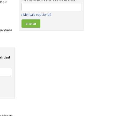
ue se
Mensaje (opcional)
rientada
alidad