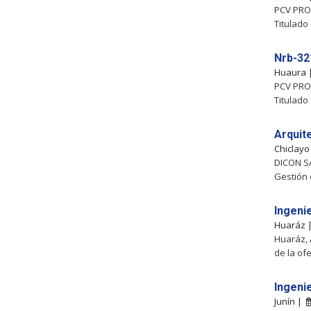
PCV PROY
Titulado
Nrb-321
Huaura
PCV PROY
Titulado
Arquit
Chiclay
DICON S
Gestión 
Ingeni
Huaráz
Huaráz, 
de la of
Ingeni
Junín |