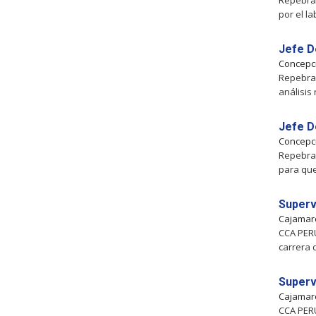
Repebra 
por el l
Jefe D
Concepc
Repebra 
análisis
Jefe D
Concepc
Repebra 
para que
Superv
Cajamar
CCA PERU
carrera 
Supervi
Cajamar
CCA PERU