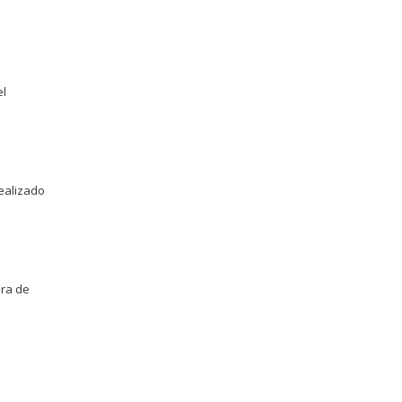
el
realizado
era de