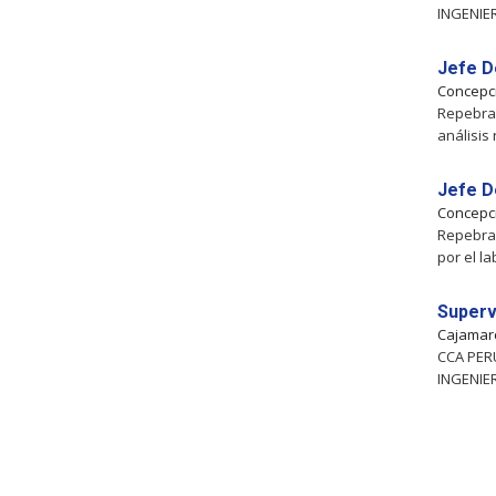
INGENIER
Jefe D
Concepc
Repebra 
análisis
Jefe D
Concepc
Repebra 
por el l
Supervi
Cajamar
CCA PERU
INGENIER