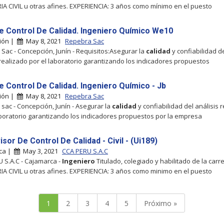
IA CIVIL u otras afines. EXPERIENCIA: 3 años como mínimo en el puesto
e Control De Calidad. Ingeniero Químico We10
ión |
May 8, 2021
Repebra Sac
Sac - Concepción, Junín - Requisitos:Asegurar la
calidad
y confiabilidad d
 realizado por el laboratorio garantizando los indicadores propuestos
e Control De Calidad. Ingeniero Químico - Jb
ión |
May 8, 2021
Repebra Sac
sac - Concepción, Junín - Asegurar la
calidad
y confiabilidad del análisis 
aboratorio garantizando los indicadores propuestos por la empresa
sor De Control De Calidad - Civil - (Ui189)
ca |
May 3, 2021
CCA PERU S.A.C
 S.A.C - Cajamarca -
Ingeniero
Titulado, colegiado y habilitado de la carr
IA CIVIL u otras afines. EXPERIENCIA: 3 años como minimo en el puesto
1
2
3
4
5
Próximo »