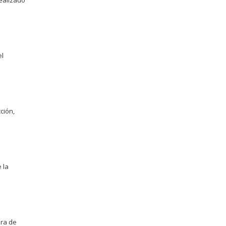
realizado
el
ción,
 la
era de