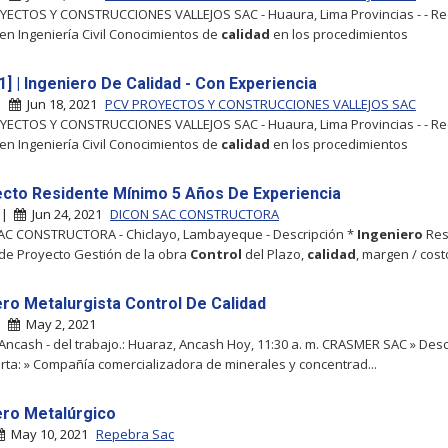
ECTOS Y CONSTRUCCIONES VALLEJOS SAC - Huaura, Lima Provincias - - Req
 en Ingeniería Civil Conocimientos de
calidad
en los procedimientos
] | Ingeniero De Calidad - Con Experiencia
 |
Jun 18, 2021
PCV PROYECTOS Y CONSTRUCCIONES VALLEJOS SAC
ECTOS Y CONSTRUCCIONES VALLEJOS SAC - Huaura, Lima Provincias - - Req
 en Ingeniería Civil Conocimientos de
calidad
en los procedimientos
ecto Residente Mínimo 5 Años De Experiencia
o |
Jun 24, 2021
DICON SAC CONSTRUCTORA
AC CONSTRUCTORA - Chiclayo, Lambayeque - Descripción *
Ingeniero
Res
de Proyecto Gestión de la obra
Control
del Plazo,
calidad
, margen / cost
ero Metalurgista Control De Calidad
 |
May 2, 2021
Ancash - del trabajo.: Huaraz, Ancash Hoy, 11:30 a. m. CRASMER SAC » Desc
erta: » Compañía comercializadora de minerales y concentrad...
ero Metalúrgico
May 10, 2021
Repebra Sac