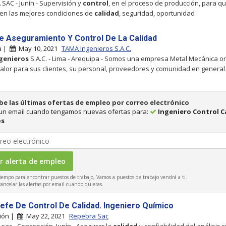
SAC - Junín - Supervisión y
control
, en el proceso de producción, para q
 en las mejores condiciones de
calidad
, seguridad, oportunidad
e Aseguramiento Y Control De La Calidad
a |
May 10, 2021
TAMA Ingenieros S.A.C.
genieros
S.A.C. - Lima - Arequipa - Somos una empresa Metal Mecánica o
valor para sus clientes, su personal, proveedores y comunidad en general
be las últimas ofertas de empleo por correo electrónico
 un email cuando tengamos nuevas ofertas para:
Ingeniero Control C
os
iempo para encontrar puestos de trabajo, Vamos a puestos de trabajo vendrá a ti.
ncelar las alertas por email cuando quieras.
Jefe De Control De Calidad. Ingeniero Químico
ión |
May 22, 2021
Repebra Sac