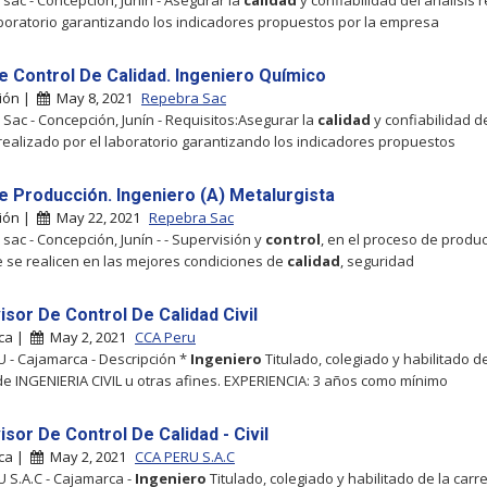
sac - Concepción, Junín - Asegurar la
calidad
y confiabilidad del análisis 
aboratorio garantizando los indicadores propuestos por la empresa
e Control De Calidad. Ingeniero Químico
ión |
May 8, 2021
Repebra Sac
Sac - Concepción, Junín - Requisitos:Asegurar la
calidad
y confiabilidad d
 realizado por el laboratorio garantizando los indicadores propuestos
e Producción. Ingeniero (A) Metalurgista
ión |
May 22, 2021
Repebra Sac
sac - Concepción, Junín - - Supervisión y
control
, en el proceso de produc
 se realicen en las mejores condiciones de
calidad
, seguridad
isor De Control De Calidad Civil
ca |
May 2, 2021
CCA Peru
 - Cajamarca - Descripción *
Ingeniero
Titulado, colegiado y habilitado de
de INGENIERIA CIVIL u otras afines. EXPERIENCIA: 3 años como mínimo
sor De Control De Calidad - Civil
ca |
May 2, 2021
CCA PERU S.A.C
 S.A.C - Cajamarca -
Ingeniero
Titulado, colegiado y habilitado de la carr