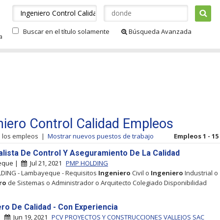
Buscar en el título solamente
Búsqueda Avanzada
a
niero Control Calidad Empleos
s los empleos
|
Mostrar nuevos puestos de trabajo
Empleos 1 - 15
alista De Control Y Aseguramiento De La Calidad
eque |
Jul 21, 2021
PMP HOLDING
DING - Lambayeque - Requisitos
Ingeniero
Civil o
Ingeniero
Industrial o
ro
de Sistemas o Administrador o Arquitecto Colegiado Disponibilidad
ero De Calidad - Con Experiencia
 |
Jun 19, 2021
PCV PROYECTOS Y CONSTRUCCIONES VALLEJOS SAC