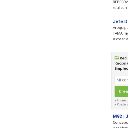
REPEBRA 
realicen
Jefe D
Arequip
TAMA
In
a crear 
Reci
Recibir
Emple
Ahorre t
Puedes ca
M92 | 
Concepc