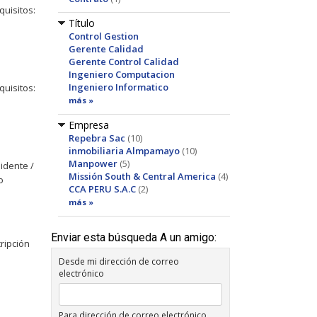
uisitos:
Título
Control Gestion
Gerente Calidad
Gerente Control Calidad
Ingeniero Computacion
Ingeniero Informatico
uisitos:
más »
Empresa
Repebra Sac
(10)
inmobiliaria Almpamayo
(10)
Manpower
(5)
idente /
Missión South & Central America
(4)
o
CCA PERU S.A.C
(2)
más »
Enviar esta búsqueda A un amigo:
ripción
Desde mi dirección de correo
electrónico
Para dirección de correo electrónico