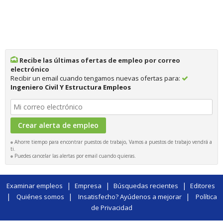
Recibe las últimas ofertas de empleo por correo
electrónico
Recibir un email cuando tengamos nuevas ofertas para:
Ingeniero Civil Y Estructura Empleos
Ahorre tiempo para encontrar puestos de trabajo, Vamos a puestos de trabajo vendrá a
ti.
Puedes cancelar las alertas por email cuando quieras.
|
|
|
Examinar empleos
Empresa
Búsquedas recientes
Editores
|
|
|
Quiénes somos
Insatisfecho? Ayúdenos a mejorar
Política
de Privacidad