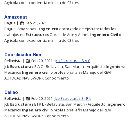
Agrícola con experiencia mínima de 03 tres
Amazonas
Bagua |
Feb 21, 2021
Bagua, Amazonas -
Ingeniero
encargado de ejecutar todos los
trabajos en
Estructuras
Obras de Arte y Afines
Ingeniero
Civil
ó
Agrícola con experiencia mínima de 03 tres
Coordinador Bim
Bellavista |
Feb 20, 2021
Jcb Estructuras S A C
Jcb
Estructuras
S A C - Bellavista, San Martín - Arquitecto
Ingeniero
Mecánico
Ingeniero
civil
o profesional afín Manejo del REVIT
AUTOCAD NAVISWORK Conocimiento
Callao
Bellavista |
Feb 20, 2021
Jcb Estructuras E I R L
Jcb
Estructuras
E I R L - Bellavista, San Martín - Arquitecto
Ingeniero
Mecánico
Ingeniero
civil
o profesional afín Manejo del REVIT
AUTOCAD NAVISWORK Conocimiento