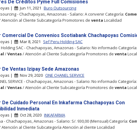
es De Créditos Pyme Full Comisiones
poyas |
Jun 11, 2021
Buro Outsourcing
sourcing - Chachapoyas, Amazonas - Salario: A convenir Categoría:
Comer
/ Atención al Cliente Subcategoría Promotores de
venta
Localidad
 Comercial De Convenios Scotiabank Chachapoyas Comisi
poyas |
Mar 8, 2021
Sef Peru Holding SAC
 Holding SAC - Chachapoyas, Amazonas - Salario: No informado Categoría
al
/
Ventas
/ Atención al Cliente Subcategoría Promotores de
venta
Local
 De Ventas Izipay Sede Amazonas
poyas |
Nov 29, 2020
ONE CHANEL SERVICE
EL SERVICE - Chachapoyas, Amazonas - Salario: No informado Categoría:
al
/
Ventas
/ Atención al Cliente Subcategoría Promotores de
venta
Local
 De Cuidado Personal En Inkafarma Chachapoyas Con
ibilidad Inmediata
poyas |
Oct 28, 2020
INKAFARMA
a - Chachapoyas, Amazonas - Salario: S/. 930,00 (Mensual) Categoría:
Com
 Atención al Cliente Subcategoría Atención al cliente Localidad