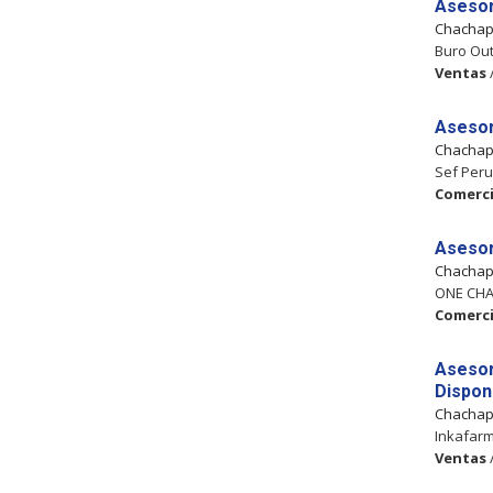
Asesor
Chacha
Buro Out
Ventas
Asesor
Chacha
Sef Peru
Comerci
Asesor
Chacha
ONE CHAN
Comerci
Asesor
Dispon
Chacha
Inkafarm
Ventas
/