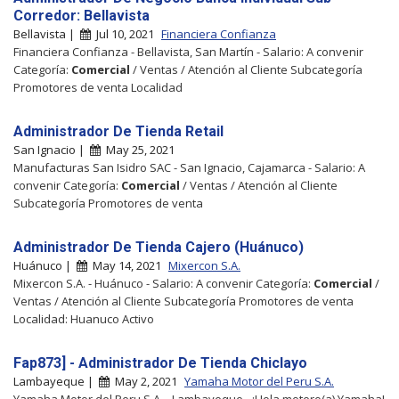
Corredor: Bellavista
Bellavista |
Jul 10, 2021
Financiera Confianza
Financiera Confianza - Bellavista, San Martín - Salario: A convenir
Categoría:
Comercial
/ Ventas / Atención al Cliente Subcategoría
Promotores de venta Localidad
Administrador De Tienda Retail
San Ignacio |
May 25, 2021
Manufacturas San Isidro SAC - San Ignacio, Cajamarca - Salario: A
convenir Categoría:
Comercial
/ Ventas / Atención al Cliente
Subcategoría Promotores de venta
Administrador De Tienda Cajero (Huánuco)
Huánuco |
May 14, 2021
Mixercon S.A.
Mixercon S.A. - Huánuco - Salario: A convenir Categoría:
Comercial
/
Ventas / Atención al Cliente Subcategoría Promotores de venta
Localidad: Huanuco Activo
Fap873] - Administrador De Tienda Chiclayo
Lambayeque |
May 2, 2021
Yamaha Motor del Peru S.A.
Yamaha Motor del Peru S.A. - Lambayeque - ¡Hola motero(a) Yamaha!