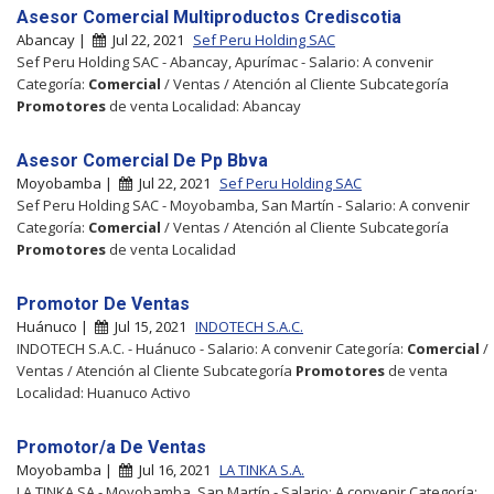
Asesor Comercial Multiproductos Crediscotia
Abancay |
Jul 22, 2021
Sef Peru Holding SAC
Sef Peru Holding SAC - Abancay, Apurímac - Salario: A convenir
Categoría:
Comercial
/ Ventas / Atención al Cliente Subcategoría
Promotores
de venta Localidad: Abancay
Asesor Comercial De Pp Bbva
Moyobamba |
Jul 22, 2021
Sef Peru Holding SAC
Sef Peru Holding SAC - Moyobamba, San Martín - Salario: A convenir
Categoría:
Comercial
/ Ventas / Atención al Cliente Subcategoría
Promotores
de venta Localidad
Promotor De Ventas
Huánuco |
Jul 15, 2021
INDOTECH S.A.C.
INDOTECH S.A.C. - Huánuco - Salario: A convenir Categoría:
Comercial
/
Ventas / Atención al Cliente Subcategoría
Promotores
de venta
Localidad: Huanuco Activo
Promotor/a De Ventas
Moyobamba |
Jul 16, 2021
LA TINKA S.A.
LA TINKA SA - Moyobamba, San Martín - Salario: A convenir Categoría: