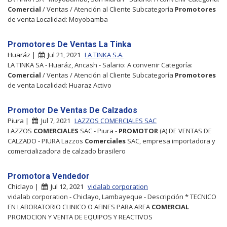
Comercial
/ Ventas / Atención al Cliente Subcategoría
Promotores
de venta Localidad: Moyobamba
Promotores De Ventas La Tinka
Huaráz |
Jul 21, 2021
LA TINKA S.A.
LA TINKA SA - Huaráz, Ancash - Salario: A convenir Categoría:
Comercial
/ Ventas / Atención al Cliente Subcategoría
Promotores
de venta Localidad: Huaraz Activo
Promotor De Ventas De Calzados
Piura |
Jul 7, 2021
LAZZOS COMERCIALES SAC
LAZZOS
COMERCIALES
SAC - Piura -
PROMOTOR
(A) DE VENTAS DE
CALZADO - PIURA Lazzos
Comerciales
SAC, empresa importadora y
comercializadora de calzado brasilero
Promotora Vendedor
Chiclayo |
Jul 12, 2021
vidalab corporation
vidalab corporation - Chiclayo, Lambayeque - Descripción * TECNICO
EN LABORATORIO CLINICO O AFINES PARA AREA
COMERCIAL
PROMOCION Y VENTA DE EQUIPOS Y REACTIVOS