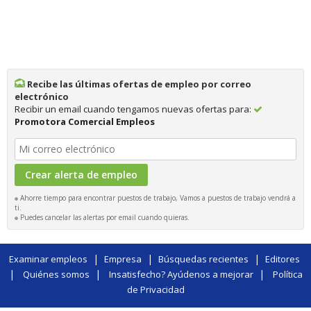
Recibe las últimas ofertas de empleo por correo
electrónico
Recibir un email cuando tengamos nuevas ofertas para:
Promotora Comercial Empleos
Ahorre tiempo para encontrar puestos de trabajo, Vamos a puestos de trabajo vendrá a
ti.
Puedes cancelar las alertas por email cuando quieras.
|
|
|
Examinar empleos
Empresa
Búsquedas recientes
Editores
|
|
|
Quiénes somos
Insatisfecho? Ayúdenos a mejorar
Política
de Privacidad