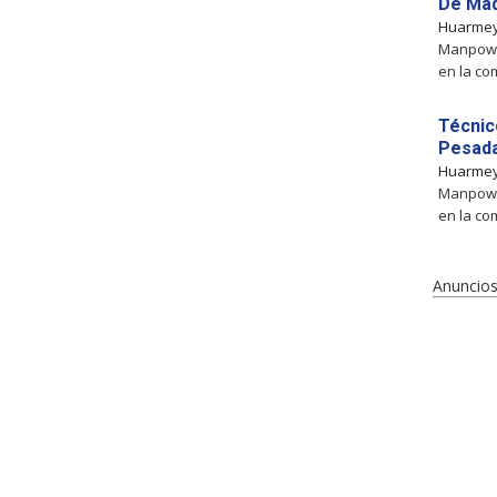
De Maq
Huarme
Manpower
en la co
Técnico
Pesada
Huarme
Manpower
en la co
Anuncios 