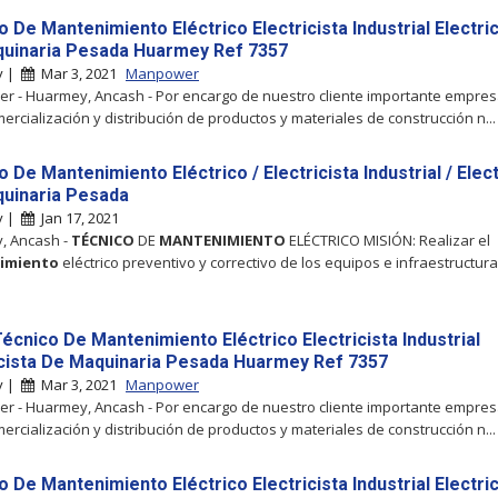
 De Mantenimiento Eléctrico Electricista Industrial Electric
uinaria Pesada Huarmey Ref 7357
y |
Mar 3, 2021
Manpower
 - Huarmey, Ancash - Por encargo de nuestro cliente importante empresa
mercialización y distribución de productos y materiales de construcción n...
 De Mantenimiento Eléctrico / Electricista Industrial / Elect
uinaria Pesada
y |
Jan 17, 2021
, Ancash -
TÉCNICO
DE
MANTENIMIENTO
ELÉCTRICO MISIÓN: Realizar el
imiento
eléctrico preventivo y correctivo de los equipos e infraestructura
écnico De Mantenimiento Eléctrico Electricista Industrial
icista De Maquinaria Pesada Huarmey Ref 7357
y |
Mar 3, 2021
Manpower
 - Huarmey, Ancash - Por encargo de nuestro cliente importante empresa
mercialización y distribución de productos y materiales de construcción n...
 De Mantenimiento Eléctrico Electricista Industrial Electric