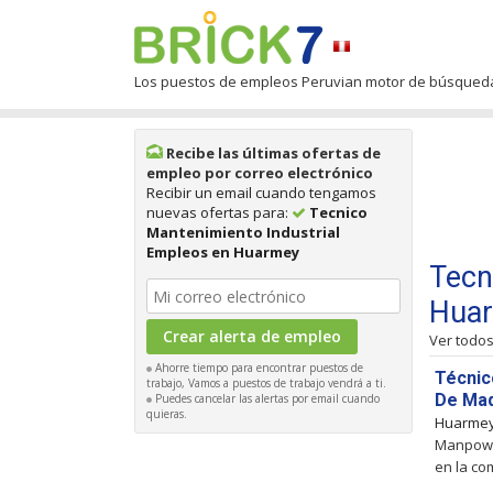
Los puestos de empleos Peruvian motor de búsqued
Recibe las últimas ofertas de
empleo por correo electrónico
Recibir un email cuando tengamos
nuevas ofertas para:
Tecnico
Mantenimiento Industrial
Empleos en Huarmey
Tecn
Hua
Ver todo
Ahorre tiempo para encontrar puestos de
Técnico
trabajo, Vamos a puestos de trabajo vendrá a ti.
De Maq
Puedes cancelar las alertas por email cuando
quieras.
Huarme
Manpower
en la co