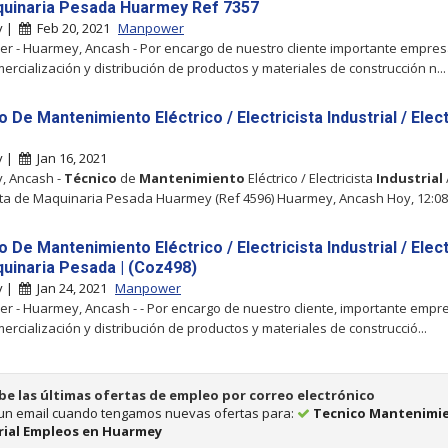
uinaria Pesada Huarmey Ref 7357
y |
Feb 20, 2021
Manpower
 - Huarmey, Ancash - Por encargo de nuestro cliente importante empresa
mercialización y distribución de productos y materiales de construcción n...
 De Mantenimiento Eléctrico / Electricista Industrial / Elect
y |
Jan 16, 2021
, Ancash -
Técnico
de
Mantenimiento
Eléctrico / Electricista
Industrial
ista de Maquinaria Pesada Huarmey (Ref 4596) Huarmey, Ancash Hoy, 12:08
 De Mantenimiento Eléctrico / Electricista Industrial / Elect
uinaria Pesada | (Coz498)
y |
Jan 24, 2021
Manpower
 - Huarmey, Ancash - - Por encargo de nuestro cliente, importante empre
mercialización y distribución de productos y materiales de construcció...
be las últimas ofertas de empleo por correo electrónico
 un email cuando tengamos nuevas ofertas para:
Tecnico Mantenimi
rial Empleos en Huarmey