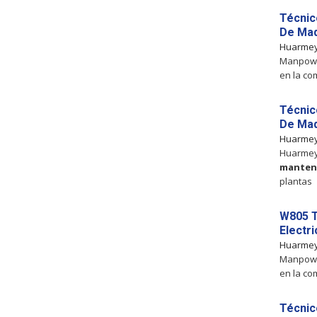
Técnico
De Maq
Huarme
Manpower
en la co
Técnico
De Maq
Huarme
Huarmey
manten
plantas
W805 T
Electr
Huarme
Manpower
en la co
Técnico