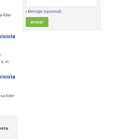
Mensaje (opcional)
 líder
ricista
/
 a. m
ricista
sa líder
ento