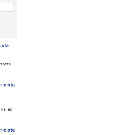
ista
rtante
ricista
 de las
ricista