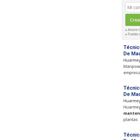
Ahorre t
Puedes ca
Técnico
De Maq
Huarme
Manpower
empresa 
Técnico
De Maq
Huarme
Huarmey
manten
plantas
Técnico