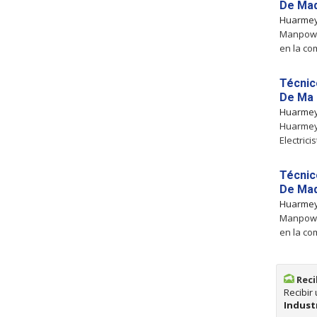
De Maq
Huarme
Manpower
en la co
Técnico
De Ma
Huarme
Huarmey
Electric
Técnico
De Maq
Huarme
Manpower
en la co
Reci
Recibir
Indust