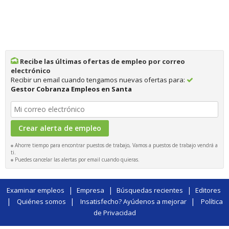
Recibe las últimas ofertas de empleo por correo
electrónico
Recibir un email cuando tengamos nuevas ofertas para:
Gestor Cobranza Empleos en Santa
Ahorre tiempo para encontrar puestos de trabajo, Vamos a puestos de trabajo vendrá a
ti.
Puedes cancelar las alertas por email cuando quieras.
|
|
|
Examinar empleos
Empresa
Búsquedas recientes
Editores
|
|
|
Quiénes somos
Insatisfecho? Ayúdenos a mejorar
Política
de Privacidad