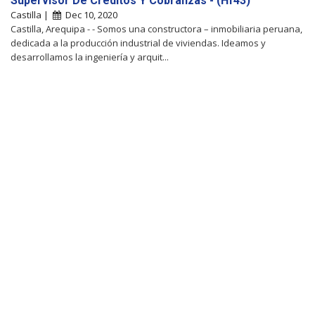
Supervisor De Créditos Y Cobranzas - (Hf43)
Castilla |
Dec 10, 2020
Castilla, Arequipa - - Somos una constructora – inmobiliaria peruana,
dedicada a la producción industrial de viviendas. Ideamos y
desarrollamos la ingeniería y arquit...