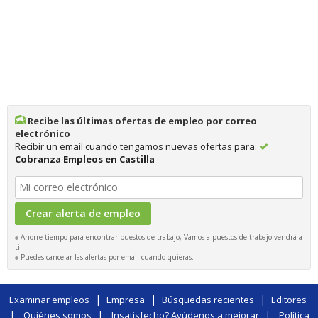
Recibe las últimas ofertas de empleo por correo
electrónico
Recibir un email cuando tengamos nuevas ofertas para:
Cobranza Empleos en Castilla
Ahorre tiempo para encontrar puestos de trabajo, Vamos a puestos de trabajo vendrá a
ti.
Puedes cancelar las alertas por email cuando quieras.
|
|
|
Examinar empleos
Empresa
Búsquedas recientes
Editores
|
|
|
Quiénes somos
Insatisfecho? Ayúdenos a mejorar
Política