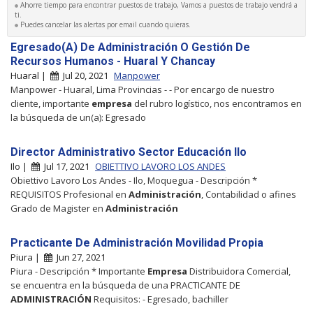
Ahorre tiempo para encontrar puestos de trabajo, Vamos a puestos de trabajo vendrá a
ti.
Puedes cancelar las alertas por email cuando quieras.
Egresado(A) De Administración O Gestión De
Recursos Humanos - Huaral Y Chancay
Huaral |
Jul 20, 2021
Manpower
Manpower - Huaral, Lima Provincias - - Por encargo de nuestro
cliente, importante
empresa
del rubro logístico, nos encontramos en
la búsqueda de un(a): Egresado
Director Administrativo Sector Educación Ilo
Ilo |
Jul 17, 2021
OBIETTIVO LAVORO LOS ANDES
Obiettivo Lavoro Los Andes - Ilo, Moquegua - Descripción *
REQUISITOS Profesional en
Administración
, Contabilidad o afines
Grado de Magister en
Administración
Practicante De Administración Movilidad Propia
Piura |
Jun 27, 2021
Piura - Descripción * Importante
Empresa
Distribuidora Comercial,
se encuentra en la búsqueda de una PRACTICANTE DE
ADMINISTRACIÓN
Requisitos: - Egresado, bachiller