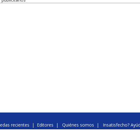
edas recientes
|
Editores
|
Quiénes somos
|
Insatisfecho? Ayú