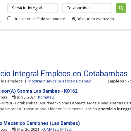
Buscar en el título solamente
Búsqueda Avanzada
a
icio Integral Empleos en Cotabambas
s los empleos
|
Mostrar nuevos puestos de trabajo
Empleos 1 - 
isor(A) Ssoma Las Bambas - K0162
mbas |
Jun 5, 2021
Komatsu
Mitsui - Cotabambas, Apurímac - Somos Komatsu-Mitsui Maquinarias Perú
a Empresa Transnacional Líder en la comercialización y
servicio
integr
o Mecánico Camiones (Las Bambas)
mbas |
Mar 26, 2021
KOMATSU MITSUI