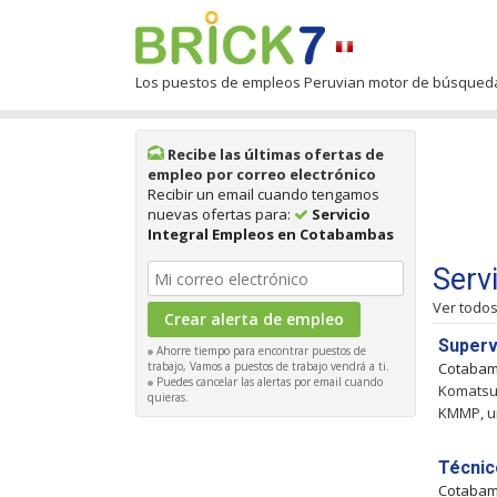
Los puestos de empleos Peruvian motor de búsqued
Recibe las últimas ofertas de
empleo por correo electrónico
Recibir un email cuando tengamos
nuevas ofertas para:
Servicio
Integral Empleos en Cotabambas
Serv
Ver todo
Superv
Ahorre tiempo para encontrar puestos de
trabajo, Vamos a puestos de trabajo vendrá a ti.
Cotaba
Puedes cancelar las alertas por email cuando
Komatsu-
quieras.
KMMP, un
Técnic
Cotaba