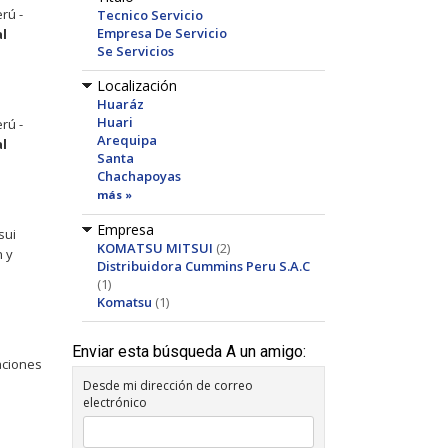
rú -
Tecnico Servicio
Empresa De Servicio
al
Se Servicios
Localización
Huaráz
Huari
rú -
Arequipa
al
Santa
Chachapoyas
más »
Empresa
sui
KOMATSU MITSUI
(2)
n y
Distribuidora Cummins Peru S.A.C
(1)
Komatsu
(1)
Enviar esta búsqueda A un amigo:
aciones
Desde mi dirección de correo
electrónico