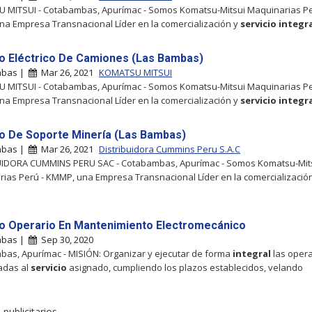
 MITSUI - Cotabambas, Apurímac - Somos Komatsu-Mitsui Maquinarias Pe
a Empresa Transnacional Líder en la comercialización y
servicio
integr
o Eléctrico De Camiones (Las Bambas)
mbas |
Mar 26, 2021
KOMATSU MITSUI
 MITSUI - Cotabambas, Apurímac - Somos Komatsu-Mitsui Maquinarias Pe
a Empresa Transnacional Líder en la comercialización y
servicio
integr
o De Soporte Minería (Las Bambas)
mbas |
Mar 26, 2021
Distribuidora Cummins Peru S.A.C
UIDORA CUMMINS PERU SAC - Cotabambas, Apurímac - Somos Komatsu-Mit
ias Perú - KMMP, una Empresa Transnacional Líder en la comercializació
o Operario En Mantenimiento Electromecánico
mbas |
Sep 30, 2020
as, Apurímac - MISIÓN: Organizar y ejecutar de forma
integral
las oper
adas al
servicio
asignado, cumpliendo los plazos establecidos, velando
publicitarios