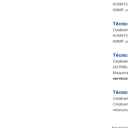
KOMATSU
KMMP, un
Técnic
Cotaba
KOMATSU
KMMP, un
Técnic
Cotaba
DISTRIB
Maquinar
servicio
Técnic
Cotaba
Cotabamb
relacion
Anuncios 