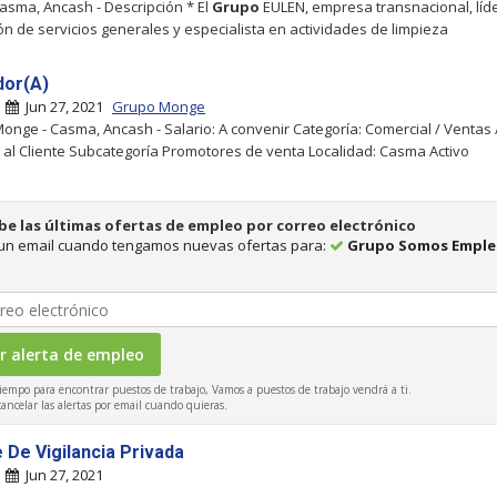
Casma, Ancash - Descripción * El
Grupo
EULEN, empresa transnacional, líde
ón de servicios generales y especialista en actividades de limpieza
or(A)
|
Jun 27, 2021
Grupo Monge
onge - Casma, Ancash - Salario: A convenir Categoría: Comercial / Ventas 
 al Cliente Subcategoría Promotores de venta Localidad: Casma Activo
be las últimas ofertas de empleo por correo electrónico
 un email cuando tengamos nuevas ofertas para:
Grupo Somos Emple
iempo para encontrar puestos de trabajo, Vamos a puestos de trabajo vendrá a ti.
ncelar las alertas por email cuando quieras.
 De Vigilancia Privada
|
Jun 27, 2021