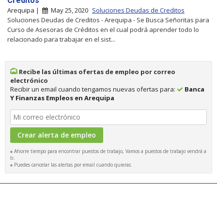
Créditos
Arequipa |
May 25, 2020
Soluciones Deudas de Creditos
Soluciones Deudas de Creditos - Arequipa - Se Busca Señoritas para
Curso de Asesoras de Créditos en el cual podrá aprender todo lo
relacionado para trabajar en el sist...
Recibe las últimas ofertas de empleo por correo
electrónico
Recibir un email cuando tengamos nuevas ofertas para:
Banca
Y Finanzas Empleos en Arequipa
Ahorre tiempo para encontrar puestos de trabajo, Vamos a puestos de trabajo vendrá a
ti.
Puedes cancelar las alertas por email cuando quieras.
|
|
|
Examinar empleos
Empresa
Búsquedas recientes
Editores
|
|
|
Quiénes somos
Insatisfecho? Ayúdenos a mejorar
Política
de Privacidad